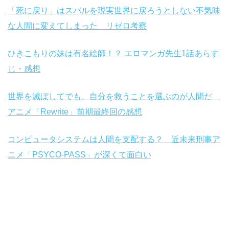
「死に戻り」はスバルを現実世界に戻ろうとしない不気味
な人間に変えてしまった リゼロ考察
ひきこもりの妹は有名絵師！？ エロマンガ先生1話あらす
じ・感想
世界を滅ぼしてでも、自分を救うことを選ぶのが人間だ
アニメ「Rewrite」前期最終回の感想
コンピュータシステムは人間を支配する？ 近未来刑事ア
ニメ
「PSYCO-PASS」が深くて面白い