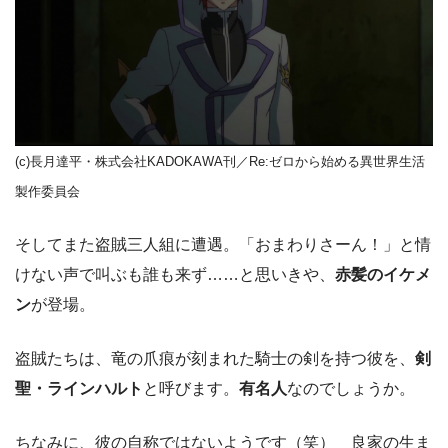
(c)長月達平・株式会社KADOKAWA刊／Re:ゼロから始める異世界生活
製作委員会
そしてまた盗賊三人組に遭遇。「おまわりさーん！」と情
けない声で叫ぶも誰も来ず……と思いきや、
赤髪のイケメ
ン
が登場。
盗賊たちは、竜の爪痕が刻まれた騎士の剣を持つ彼を、
剣
聖・ラインハルト
と呼びます。
有名人
なのでしょうか。
ちなみに、彼の自称ではないようです（笑） 良家の生ま