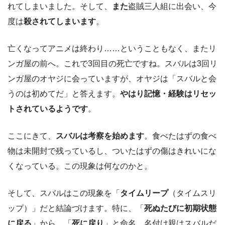
れてしまいました。そして、
また
盗賊三人組に出会い、今
度は
殺されてしまいます
。
亡くなってアニメは終わり……ということもなく、またリ
ンガ屋の前へ。これで3回目の死亡ですね。スバルは3回リ
ンガ屋のオヤジに会っていますが、オヤジは「スバルと会
うのは初めてだ」と答えます。
やはり記憶・経験はリセッ
トされているようです
。
ここにきて、
スバルは考察を始めます
。食べたはずの食べ
物は未開封で残っているし、ついたはずの傷はきれいにな
くなっている。この現象は何なのかと。
そして、スバルはこの現象を「
タイムリープ
（タイムスリ
ップ）」だと結論づけます。特に、「
死ぬたびに初期状態
に戻る
」から、「
死に戻り
」と命名。名付け親はスバルだ