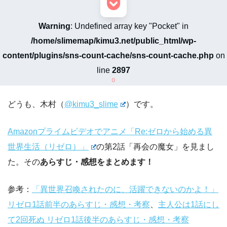
Warning
: Undefined array key "Pocket" in
/home/slimemap/kimu3.net/public_html/wp-
content/plugins/sns-count-cache/sns-count-cache.php
on
line
2897
0
どうも、木村（
@kimu3_slime
）です。
Amazonプライムビデオでアニメ「Re:ゼロから始める異
世界生活（リゼロ）」
の第2話「再会の魔女」を見まし
た。その
あらすじ・感想をまとめます！
参考：
「異世界召喚されたのに、活躍できないのかよ！」
リゼロ1話前半のあらすじ・感想・考察
、
主人公は1話にし
て2回死ぬ リゼロ1話後半のあらすじ・感想・考察