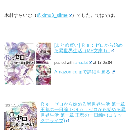
木村すらいむ（
@kimu3_slime
）でした。ではでは。
[まとめ買い] Ｒｅ：ゼロから始め
る異世界生活（MF文庫J）
posted with
amazlet
at 17.05.04
Amazon.co.jpで詳細を見る
Ｒｅ：ゼロから始める異世界生活 第一章
王都の一日編 1<Ｒｅ：ゼロから始める異
世界生活 第一章 王都の一日編> (コミッ
クアライブ)