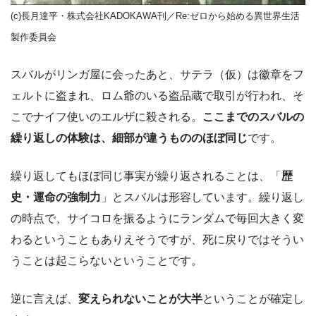
(c)長月達平・株式会社KADOKAWA刊／Re:ゼロから始める異世界生活
製作委員会
スバルがリンガ屋に会ったあと、サテラ（仮）は徽章をフ
ェルトに盗まれ、ロム爺のいる盗品蔵で取引が行われ、そ
こでナイフ使いのエルザに殺される。
ここまでのスバルの
繰り返しの体験は、細部が違うもののほぼ同じ
です。
繰り返してもほぼ同じ事実が繰り返されることは、「
歴
史・運命の強制力
」とスバルは形容しています。繰り返し
の時点で、サイコロを振るようにランダムで毎回大きく変
わるということもありえそうですが、死に戻りではそうい
うことは起こらないということです。
逆に言えば、
変えられないことが大半
ということが確定し