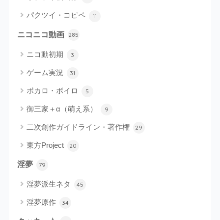
パクツイ・コピペ
11
ニコニコ動画
285
ニコ動初期
3
ゲーム実況
31
ボカロ・ボイロ
5
御三家＋α（萌え系）
9
二次創作ガイドライン・著作権
29
東方Project
20
淫夢
79
淫夢派生ネタ
45
淫夢原作
34