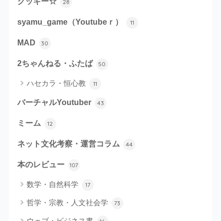
クッキー☆
28
syamu_game（Youtubeｒ）
11
MAD
30
2ちゃんねる・ふたば
50
ハセカラ・恒心教
11
バーチャルYoutuber
43
ミーム
12
ネット文化考察・運営コラム
44
本のレビュー
107
数学・自然科学
17
哲学・宗教・人文社会学
73
ウェブ・ビジネス書